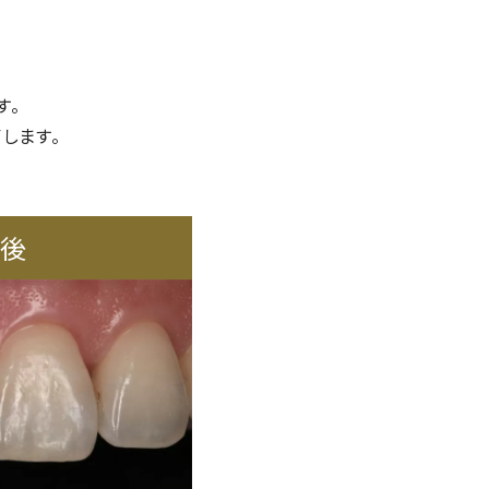
す。
します。
療後