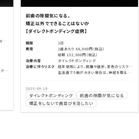
下の前歯辺りの歯茎が腫れる
はないか
【ジルコニアカンチレバー
グ症例】
シングルリテーナーブリッジ症
期間
約4ヶ月
 66,000円（税込）
費用
¥297,000（税込
2,000円（税込）
［抜歯、プロビジョナルクラウ
トボンディング
治療内容
抜歯
経年使用により、脱離や破折、変色のリスクを伴う。
メリーランドブリ
経を取る治療（根管治療）が必要となる場合がある。
きい場合は、神経を取る治療（根管治療）が必要となる場合がある。
治療に伴うリスク
2026-07-06
グ
前歯の隙間が気になる
根管治療
歯の見た目を治
を治したい