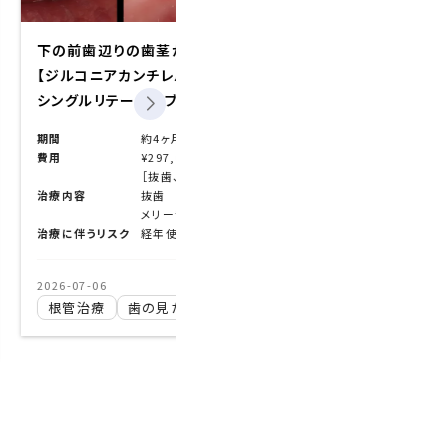
。差し歯がぐらつく。
前歯を綺麗にしたい
（矯正は考えていない）
例】
【ダイレクトボンディング症例】
期間
1日
）
費用
2本 110,000円（税込）
ン（仮歯）、メリーランドブリッジ費用総額］
治療内容
ダイレクトボンディング（
う蝕治療・形態修正
ッジ（ジルコニア）
治療に伴うリスク
経年使用により、脱離や破折のリスクを伴う。生活歯でう蝕が大きい場合は、神経を取る治療（根管治療）が必要となる場合がある。
生活歯でう蝕が大きい場合は、神経を取る治療（根管
2025-09-19
したい
ダイレクトボンディング
ラバーダ
歯の見た目を治したい
矯正をしないで歯並びを治したい