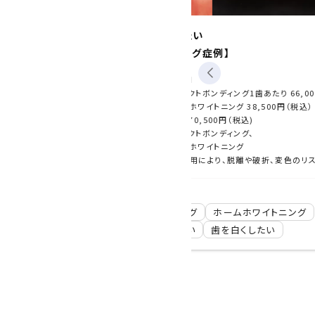
にしたい
前歯の隙間気になる。
ンディング症例】
矯正以外でできること
【ダイレクトボンディン
約1ヶ月
ダイレクトボンディング1歯あたり
66,000円（税込）、
期間
1日
ホームホワイトニング
38,500円（税込）
費用
1歯あたり
総額 170,500円（税込)
総額 13
ダイレクトボンディング、
治療内容
ダイレク
ホームホワイトニング
治療に伴うリスク
経年使用により、脱離や破折、変色のリスクを伴う。
生活歯でう蝕が大きい場合は、神
生活歯でう蝕が大
2025-09-19
ディング
ホームホワイトニング
ダイレクトボンディン
治したい
歯を白くしたい
矯正をしないで歯並び