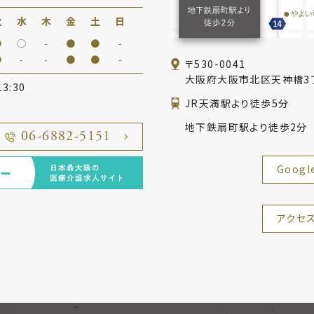
火
水
木
金
土
日
●
◯
-
●
●
-
●
-
-
●
●
-
〒530-0041
大阪府大阪市北区
天神橋3
3:30
日
JR天満駅より徒歩5分
地下鉄扇町駅より徒歩2分
06-6882-5151
Goog
アクセ