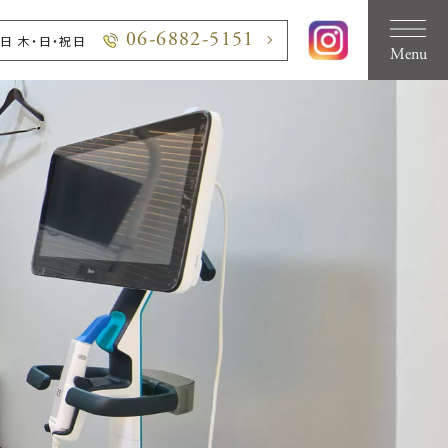
06-6882-5151
休診⽇ ⽊・⽇・祝⽇
Menu